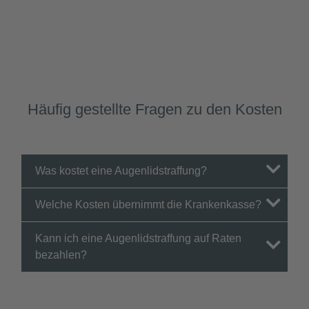
individuellen Voraussetzungen des Patienten, OP-
Aufwand und weiteren Faktoren variieren. Der
behandelnde Arzt kann Ihnen im
Beratungsgespräch die Kosten für Ihre individuelle
Behandlung aufzeigen.
Häufig gestellte Fragen zu den Kosten
Was kostet eine Augenlidstraffung?
Welche Kosten übernimmt die Krankenkasse?
Kann ich eine Augenlidstraffung auf Raten
bezahlen?