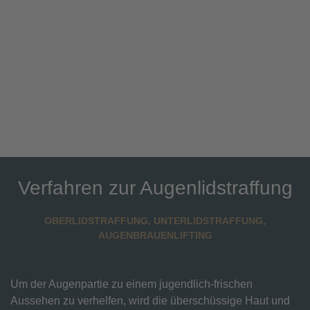
Hinweis
: Die Zusammensetzung der Kosten kann sich
zwischen den behandelnden Ärzten unterscheiden.
Außerdem bieten nicht alle Ärzte eine Finanzierung
an. Sie können dies mit Ihrem behandelnden Arzt im
Beratungsgespräch klären.
Verfahren zur Augenlidstraffung
OBERLIDSTRAFFUNG, UNTERLIDSTRAFFUNG,
AUGENBRAUENLIFTING
Um der Augenpartie zu einem jugendlich-frischen
Aussehen zu verhelfen, wird die überschüssige Haut und